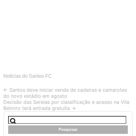
Notícias do Santos FC
Post
←
Santos deve iniciar venda de cadeiras e camarotes
do novo estádio em agosto
navigation
Decisão das Sereias por classificação e acesso na Vila
Belmiro terá entrada gratuita
→
Pesquisar
por: