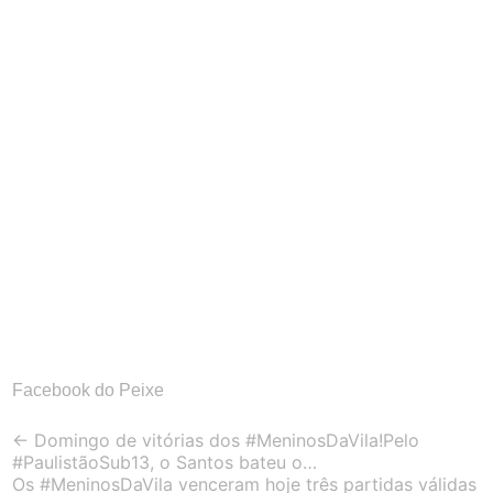
Facebook do Peixe
Post
←
Domingo de vitórias dos #MeninosDaVila!Pelo
#PaulistãoSub13, o Santos bateu o…
navigation
Os #MeninosDaVila venceram hoje três partidas válidas