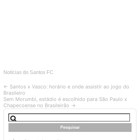
Notícias do Santos FC
Post
←
Santos x Vasco: horário e onde assistir ao jogo do
Brasileiro
navigation
Sem Morumbi, estádio é escolhido para São Paulo x
Chapecoense no Brasileirão
→
Pesquisar
por: