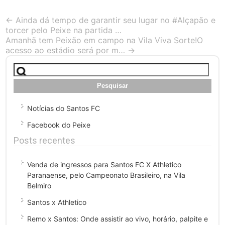
Post
←
Ainda dá tempo de garantir seu lugar no #Alçapão e
torcer pelo Peixe na partida …
navigation
Amanhã tem Peixão em campo na Vila Viva Sorte!O
acesso ao estádio será por m…
→
Pesquisar
por:
Notícias do Santos FC
Facebook do Peixe
Posts recentes
Venda de ingressos para Santos FC X Athletico
Paranaense, pelo Campeonato Brasileiro, na Vila
Belmiro
Santos x Athletico
Remo x Santos: Onde assistir ao vivo, horário, palpite e