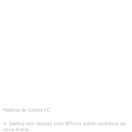
Notícias do Santos FC
Post
←
Santos tem reunião com WTorre sobre contratos da
nova Arena
navigation