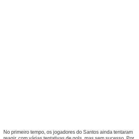
No primeiro tempo, os jogadores do Santos ainda tentaram
reagir, com várias tentativas de gols, mas sem sucesso. Por