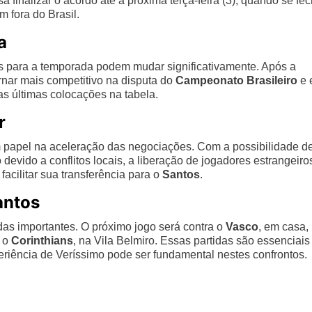
a finalizar o acordo até a próxima terça-feira (3), quando se fe
m fora do Brasil.
a
s para a temporada podem mudar significativamente. Após a
rnar mais competitivo na disputa do
Campeonato Brasileiro
e 
s últimas colocações na tabela.
r
papel na aceleração das negociações. Com a possibilidade d
evido a conflitos locais, a liberação de jogadores estrangeiro
acilitar sua transferência para o
Santos
.
antos
as importantes. O próximo jogo será contra o
Vasco
, em casa,
 o
Corinthians
, na Vila Belmiro. Essas partidas são essenciais
riência de Veríssimo pode ser fundamental nestes confrontos.