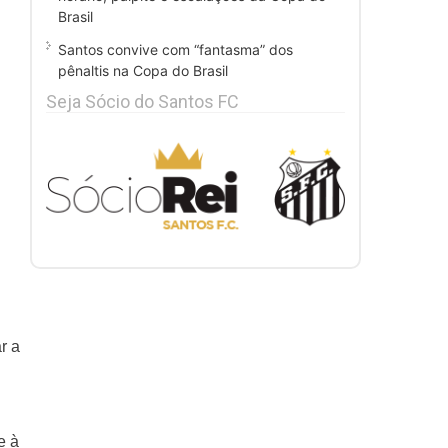
Brasil
Santos convive com “fantasma” dos
pênaltis na Copa do Brasil
Seja Sócio do Santos FC
r a
e à