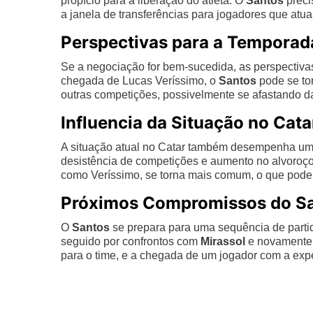
propício para a liberação do atleta. O
Santos
precis
a janela de transferências para jogadores que atua
Perspectivas para a Temporad
Se a negociação for bem-sucedida, as perspectiva
chegada de Lucas Veríssimo, o
Santos
pode se to
outras competições, possivelmente se afastando da
Influencia da Situação no Cata
A situação atual no Catar também desempenha um 
desistência de competições e aumento no alvoroço d
como Veríssimo, se torna mais comum, o que pode f
Próximos Compromissos do S
O
Santos
se prepara para uma sequência de partid
seguido por confrontos com
Mirassol
e novamente
para o time, e a chegada de um jogador com a expe