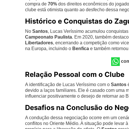
compra de
70%
dos direitos econômicos do jogado
clube está otimista quanto ao desfecho dessa neg
Histórico e Conquistas do Zag
No
Santos
, Lucas Veríssimo acumulou conquistas 
Campeonato Paulista
. Em 2020, também destacou
Libertadores
, encerrando a competição como vic
na Europa, incluindo o
Benfica
e também retornou 
com
Relação Pessoal com o Clube
A identificação de Lucas Veríssimo com o
Santos
é
devido a laços familiares. Ele é casado com uma m
influenciar positivamente o desejo de retornar ao Br
Desafios na Conclusão do Neg
A condução dessa negociação ocorre em um cenário
conflitos no Oriente Médio. A situação pode levar