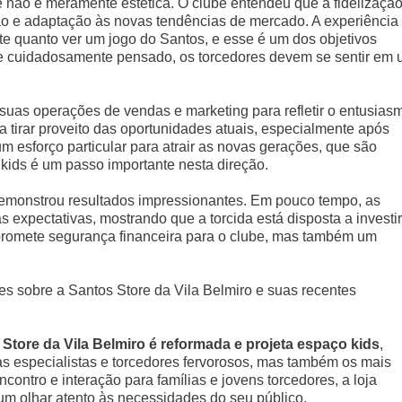
 não é meramente estética. O clube entendeu que a fidelizaçã
ação e adaptação às novas tendências de mercado. A experiência
te quanto ver um jogo do Santos, e esse é um dos objetivos
he cuidadosamente pensado, os torcedores devem se sentir em
uas operações de vendas e marketing para refletir o entusias
 tirar proveito das oportunidades atuais, especialmente após
m esforço particular para atrair as novas gerações, que são
 kids é um passo importante nesta direção.
 demonstrou resultados impressionantes. Em pouco tempo, as
 expectativas, mostrando que a torcida está disposta a investir
promete segurança financeira para o clube, mas também um
s sobre a Santos Store da Vila Belmiro e suas recentes
Store da Vila Belmiro é reformada e projeta espaço kids
,
s especialistas e torcedores fervorosos, mas também os mais
contro e interação para famílias e jovens torcedores, a loja
m olhar atento às necessidades do seu público.