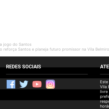
ra jogo do Santos
o reforça Santos e planeja futuro promissor na Vila Belmir
REDES SOCIAIS
AT
Este
F
T
Y
I
Vila
livr
pref
resp
horár