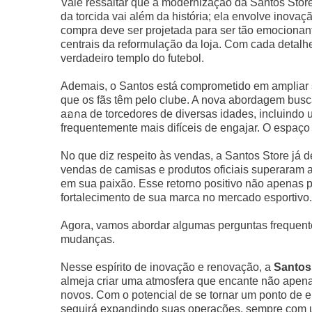
Vale ressaltar que a modernização da Santos Store
da torcida vai além da história; ela envolve inov
compra deve ser projetada para ser tão emocionan
centrais da reformulação da loja. Com cada detal
verdadeiro templo do futebol.
Ademais, o Santos está comprometido em ampliar s
que os fãs têm pelo clube. A nova abordagem busca
aอกa de torcedores de diversas idades, incluindo u
frequentemente mais difíceis de engajar. O espaço
No que diz respeito às vendas, a Santos Store já
vendas de camisas e produtos oficiais superaram as
em sua paixão. Esse retorno positivo não apenas 
fortalecimento de sua marca no mercado esportivo.
Agora, vamos abordar algumas perguntas frequente
mudanças.
Nesse espírito de inovação e renovação, a
Santos 
almeja criar uma atmosfera que encante não apena
novos. Com o potencial de se tornar um ponto de en
seguirá expandindo suas operações, sempre com u