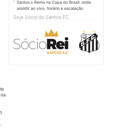
Santos x Remo na Copa do Brasil: onde
assistir ao vivo, horário e escalação
Seja Sócio do Santos FC
te
 na
o
e
.