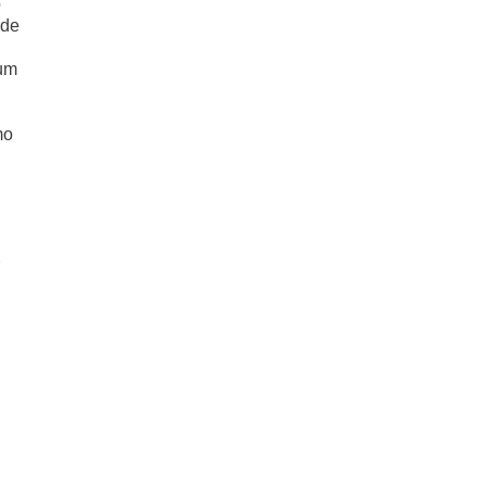
o
 de
 um
mo