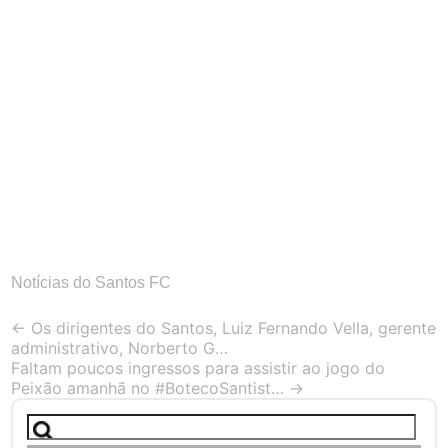
Notícias do Santos FC
Post
←
Os dirigentes do Santos, Luiz Fernando Vella, gerente
administrativo, Norberto G…
navigation
Faltam poucos ingressos para assistir ao jogo do
Peixão amanhã no #BotecoSantist…
→
Pesquisar
por: