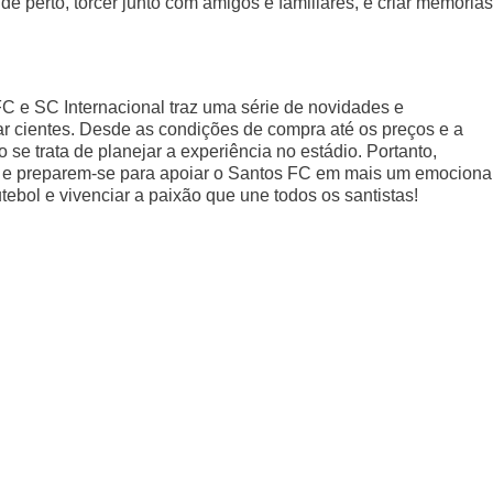
 de perto, torcer junto com amigos e familiares, e criar memórias
FC e SC Internacional traz uma série de novidades e
r cientes. Desde as condições de compra até os preços e a
se trata de planejar a experiência no estádio. Portanto,
m, e preparem-se para apoiar o Santos FC em mais um emociona
utebol e vivenciar a paixão que une todos os santistas!