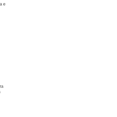
a e
ra
a