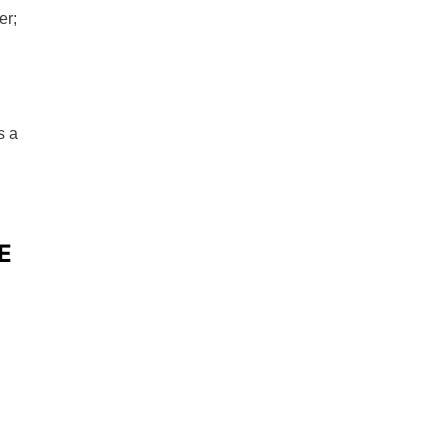
er;
s a
E