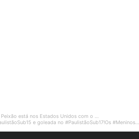
 Peixão está nos Estados Unidos com o …
PaulistãoSub15 e goleada no #PaulistãoSub17!Os #Meninos