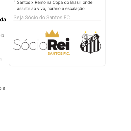
Santos x Remo na Copa do Brasil: onde
assistir ao vivo, horário e escalação
Seja Sócio do Santos FC
 da
ela
m
ols